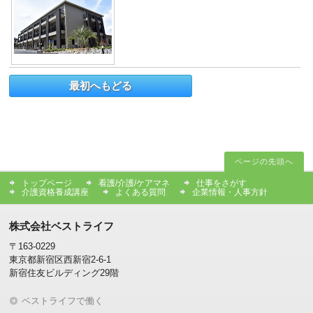
最初へもどる
ページの先頭へ
トップページ
看護/介護/ケアマネ
仕事をさがす
介護資格養成講座
よくある質問
企業情報・人事方針
株式会社ベストライフ
〒163-0229
東京都新宿区西新宿2-6-1
新宿住友ビルディング29階
ベストライフで働く