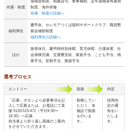
退職金制度、制服貸与、食事補助、定年退職者再雇用
待遇・制度
制度、海外研修
待遇・制度の詳細へ
慶弔金、セレモアつくば福利サポートクラブ、職員懇
福利厚生
親会補助制度
福利厚生の詳細へ
振替休日、慶弔時特別休暇、育児休暇、介護休業、社
ほか
会保険完備、交通費支給、家族手当、こども手当、残
業手当、皆勤手当、業績手当
選考プロセス
エントリー
面接
内定
「応募」ボタンより必要事項を記
勤務してい
採用内
入して応募または、お電話にて直
ただく、各
定の通
接 0120-515-472（平日9:30〜
施設で面接
知をい
18:30）へ応募
を行いま
たしま
担当者より折り返し面接のご案内
す。
す。
をさせていただきます。