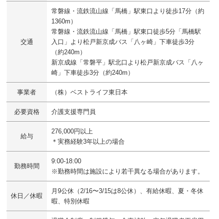
常磐線・流鉄流山線「馬橋」駅東口より徒歩17分（約
1360m）
常磐線・流鉄流山線「馬橋」駅東口徒歩5分「馬橋駅
交通
入口」より松戸新京成バス「八ヶ崎」下車徒歩3分
（約240m）
新京成線「常磐平」駅北口より松戸新京成バス「八ヶ
崎」下車徒歩3分（約240m）
事業者
（株）ベストライフ東日本
必要資格
介護支援専門員
276,000円以上
給与
＊実務経験3年以上の場合
9:00-18:00
勤務時間
※勤務時間は施設により若干異なる場合があります。
月9公休（2/16〜3/15は8公休）、有給休暇、夏・冬休
休日／休暇
暇、特別休暇