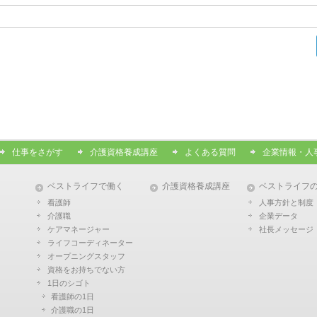
仕事をさがす
介護資格養成講座
よくある質問
企業情報・人
ベストライフで働く
介護資格養成講座
ベストライフ
看護師
人事方針と制度
介護職
企業データ
ケアマネージャー
社長メッセージ
ライフコーディネーター
オープニングスタッフ
資格をお持ちでない方
1日のシゴト
看護師の1日
介護職の1日