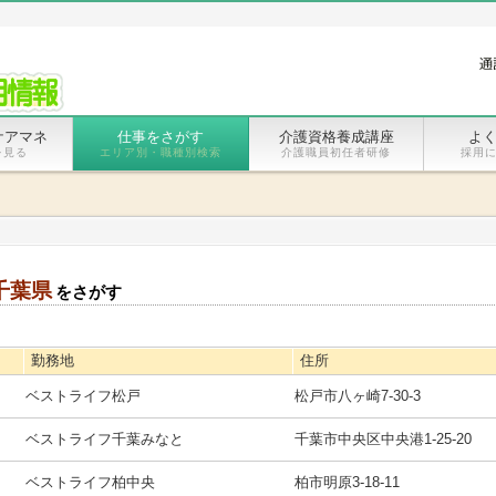
ケアマネ
仕事をさがす
介護資格養成講座
よ
を見る
エリア別・職種別検索
介護職員初任者研修
採用に
千葉県
をさがす
勤務地
住所
ベストライフ松戸
松戸市八ヶ崎7‐30‐3
ベストライフ千葉みなと
千葉市中央区中央港1-25-20
ベストライフ柏中央
柏市明原3-18-11